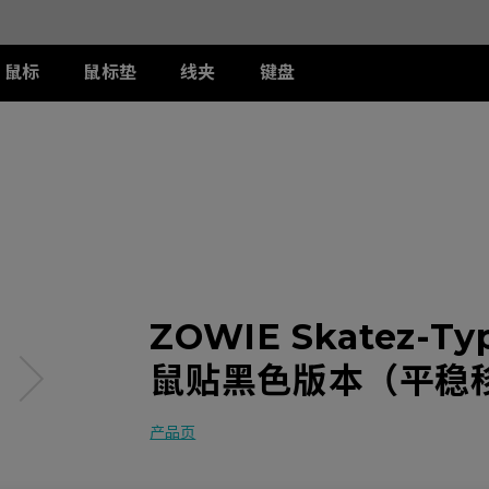
鼠标
鼠标垫
线夹
键盘
列
列
列
T-FX 系列
周边配件
ZA 系列
S 系列
U 系列
II
DW 灰色特别版
G-TFX
两侧阻光护盾
ZA12-DW 灰色特别版
S2-DW
U2-DW
类FPS游戏
II
W
S-Switch控制器
ZA13-DW
S2-DW 白色特别版
U2-DW 白色特
曦
FK2-DW 白色特别版
ZA13-DW 白色特别版
S1-C
II
ZA11-C
S2-C
II
ZA12-C
曦
ZA13-C
ZOWIE Skatez-
鼠贴黑色版本（平稳
产品页