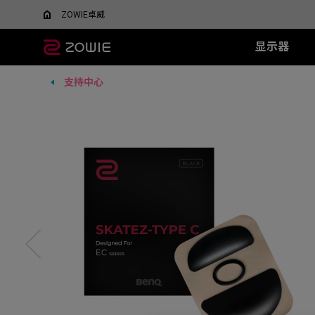
ZOWIE卓威
显示器
支持中心
所有显示器
所有鼠标
所有鼠标垫
XL系列
EC 系列
SR 系列
TR 系列
SR-SE 系
FK 系
XQ系
什么是DyAC™技术？
EC1-DW
G-SR III
G-TR
G-SR-SE 炽 
FK1-
5v5竞技FPS游戏
大战场
XL Setting to Share™
EC2-DW
H-SR III
H-TR
G-SR-SE 澜 
FK2-D
600Hz
360Hz
EC3-DW
G-SR-SE 
400Hz
EC1-DW 白色特别版
H-SR-SE 炽 
FK1+-C
280Hz
EC2-DW 白色特别版
H-SR-SE 澜 
FK1-C
280Hz（无DyAc2）
EC3-DW 白色特别版
H-SR-SE 
FK2-C
EC1-C
EC2-C
EC3-C