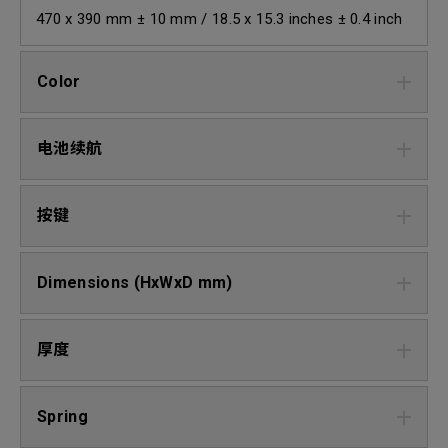
470 x 390 mm ± 10 mm / 18.5 x 15.3 inches ± 0.4 inch
Color
电池续航
按键
Dimensions (HxWxD mm)
厚度
Spring