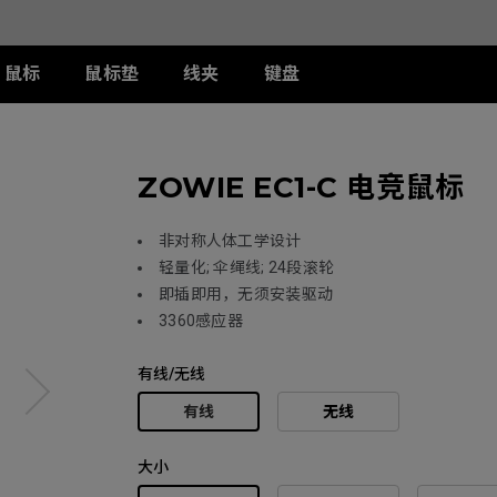
鼠标
鼠标垫
线夹
键盘
列
列
列
T-FX 系列
周边配件
ZA 系列
S 系列
U 系列
ZOWIE EC1-C 电竞鼠标
II
DW 灰色特别版
G-TFX
两侧阻光护盾
ZA12-DW 灰色特别版
S2-DW
U2-DW
类FPS游戏
II
W
S-Switch控制器
ZA13-DW
S2-DW 白色特别版
U2-DW 白色特
曦
FK2-DW 白色特别版
ZA13-DW 白色特别版
S1-C
非对称人体工学设计
II
ZA11-C
S2-C
轻量化; 伞绳线; 24段滚轮
II
ZA12-C
即插即用，无须安装驱动
曦
ZA13-C
3360感应器
有线/无线
有线
无线
大小