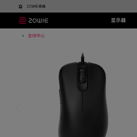
ZOWIE卓威
显示器
支持中心
所有显示器
所有鼠标
所有鼠标垫
XL系列
EC 系列
SR 系列
TR 系列
SR-SE 系
FK 系
XQ系
什么是DyAC™技术？
EC1-DW
G-SR III
G-TR
G-SR-SE 炽 
FK1-
5v5竞技FPS游戏
大战场
XL Setting to Share™
EC2-DW
H-SR III
H-TR
G-SR-SE 澜 
FK2-D
600Hz
360Hz
EC3-DW
G-SR-SE 
400Hz
EC1-DW 白色特别版
H-SR-SE 炽 
FK1+-C
280Hz
EC2-DW 白色特别版
H-SR-SE 澜 
FK1-C
280Hz（无DyAc2）
EC3-DW 白色特别版
H-SR-SE 
FK2-C
EC1-C
EC2-C
EC3-C