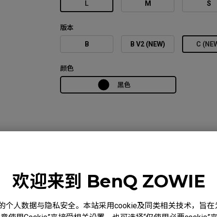
L
M
S
版本
B
B V2 (NEW)
C (NE
颜色
黑色
比较
规格
下载
欢迎来到 BenQ ZOWIE
度重视您的个人数据与隐私安全。本站采用cookie及同类相关技术，