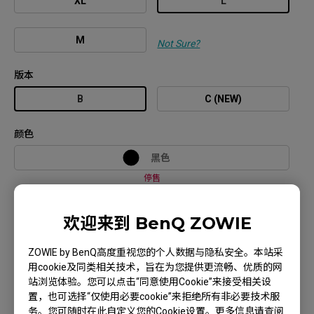
XL
L
M
Not Sure?
版本
B
C (NEW)
颜色
黑色
停售
白色
欢迎来到 BenQ ZOWIE
停售
ZOWIE by BenQ高度重视您的个人数据与隐私安全。本站采
粉蓝色
用cookie及同类相关技术，旨在为您提供更流畅、优质的网
站浏览体验。您可以点击“同意使用Cookie”来接受相关设
停售
置，也可选择“仅使用必要cookie”来拒绝所有非必要技术服
务。您可随时在此自定义您的Cookie设置。更多信息请查阅
粉红色