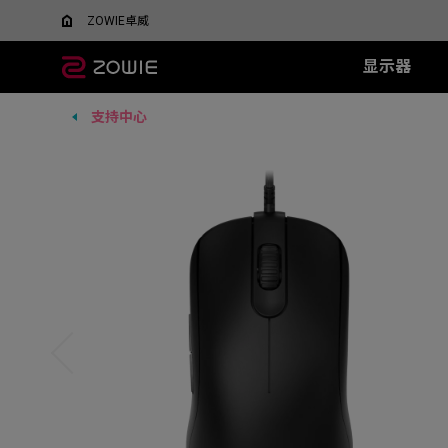
ZOWIE卓威
显示器
支持中心
所有显示器
所有鼠标
所有鼠标垫
XL系列
EC 系列
SR 系列
TR 系列
SR-SE 系
FK 系
XQ系
什么是DyAC™技术？
EC1-DW
G-SR III
G-TR
G-SR-SE 炽 
FK1-
5v5竞技FPS游戏
大战场
XL Setting to Share™
EC2-DW
H-SR III
H-TR
G-SR-SE 澜 
FK2-D
600Hz
360Hz
EC3-DW
G-SR-SE 
400Hz
EC1-DW 白色特别版
H-SR-SE 炽 
FK1+-C
280Hz
EC2-DW 白色特别版
H-SR-SE 澜 
FK1-C
280Hz（无DyAc2）
EC3-DW 白色特别版
H-SR-SE 
FK2-C
EC1-C
EC2-C
EC3-C