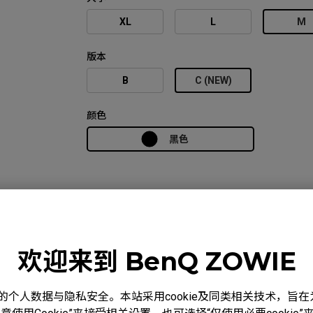
XL
L
M
版本
B
C (NEW)
颜色
黑色
比较
规格
下载
欢迎来到 BenQ ZOWIE
度重视您的个人数据与隐私安全。本站采用cookie及同类相关技术，