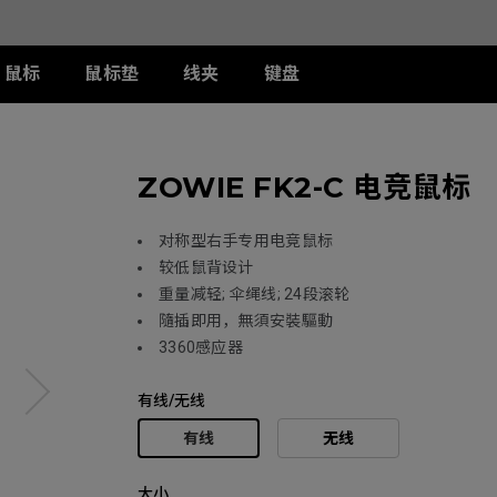
鼠标
鼠标垫
线夹
键盘
列
列
列
T-FX 系列
周边配件
ZA 系列
S 系列
U 系列
ZOWIE FK2-C 电竞鼠标
II
DW 灰色特别版
G-TFX
两侧阻光护盾
ZA12-DW 灰色特别版
S2-DW
U2-DW
类FPS游戏
II
W
S-Switch控制器
ZA13-DW
S2-DW 白色特别版
U2-DW 白色特
曦
FK2-DW 白色特别版
ZA13-DW 白色特别版
S1-C
对称型右手专用电竞鼠标
II
ZA11-C
S2-C
较低鼠背设计
II
ZA12-C
重量减轻; 伞绳线; 24段滚轮
曦
ZA13-C
隨插即用，無須安裝驅動
3360感应器
有线/无线
有线
无线
大小