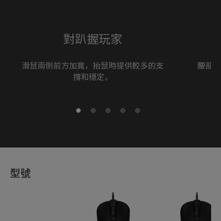
對趴握玩家
滑鼠兩側前方加寬，抬鼠時提供較多的支
腰部內
撐和穩定。
型號