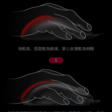
背較高，弧度較為飽滿，掌心支撐較為明顯