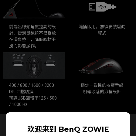
前端出線頭角度拉高的設
隨插即用，無須安裝驅動
計，使滑鼠線較不易垂放
程式
在滑鼠墊上，降低線材干
擾而影響操作。
穩定一致性的按壓手感
400 / 800 / 1600 / 3200
明確段落的滾輪設計
DPI 四擋切換
可調USB回報率125 / 500
/ 1000 Hz
握法說明
欢迎来到 BenQ ZOWIE