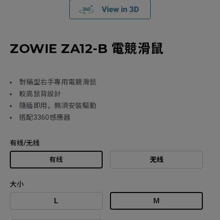
ZOWIE ZA12-B 電競滑鼠
對稱型右手專用電競滑鼠
較高鼠背設計
隨插即用，無須安裝驅動
搭配3360感應器
有线/无线
有线
无线
大小
L
M