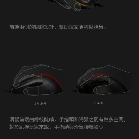
前端兩側的翅膀設計，幫助玩家更輕鬆抬鼠。
滑鼠前端曲線較陡峭，手指頭和滑鼠之間有較多空間。
對於趴握玩家來說，手指頭與滑鼠接觸較少