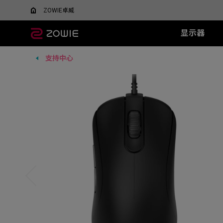
ZOWIE卓威
显示器
支持中心
所有显示器
所有鼠标
所有鼠标垫
XL系列
EC 系列
SR 系列
TR 系列
SR-SE 系
FK 系
XQ系
什么是DyAC™技术？
EC1-DW
G-SR III
G-TR
G-SR-SE 炽 
FK1-
5v5竞技FPS游戏
大战场
XL Setting to Share™
EC2-DW
H-SR III
H-TR
G-SR-SE 澜 
FK2-D
600Hz
360Hz
EC3-DW
G-SR-SE 
400Hz
EC1-DW 白色特别版
H-SR-SE 炽 
FK1+-C
280Hz
EC2-DW 白色特别版
H-SR-SE 澜 
FK1-C
280Hz（无DyAc2）
EC3-DW 白色特别版
H-SR-SE 
FK2-C
EC1-C
EC2-C
EC3-C