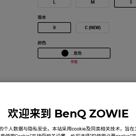
L
M
S
版本
B
C (NEW)
颜色
黑色
停售
比较
规格
下载
欢迎来到 BenQ ZOWIE
度重视您的个人数据与隐私安全。本站采用cookie及同类相关技术，