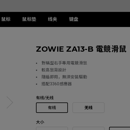
鼠标
鼠标垫
线夹
键盘
列
列
列
T-FX 系列
周边配件
ZA 系列
S 系列
U 系列
ZOWIE ZA13-B 電競滑鼠
II
DW 灰色特别版
G-TFX
两侧阻光护盾
ZA12-DW 灰色特别版
S2-DW
U2-DW
类FPS游戏
II
W
S-Switch控制器
ZA13-DW
S2-DW 白色特别版
U2-DW 白色特
曦
FK2-DW 白色特别版
ZA13-DW 白色特别版
S1-C
對稱型右手專用電競滑鼠
II
ZA11-C
S2-C
較高鼠背設計
II
ZA12-C
隨插即用，無須安裝驅動
曦
ZA13-C
搭配3360感應器
有线/无线
有线
无线
大小