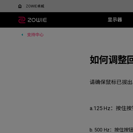
ZOWIE卓威
显示器
支持中心
所有显示器
所有鼠标
所有鼠标垫
XL系列
EC 系列
SR 系列
TR 系列
SR-SE 系
FK 系
XQ系
什么是DyAC™技术？
EC1-DW
G-SR III
G-TR
G-SR-SE 炽 
FK1-
5v5竞技FPS游戏
大战场
XL Setting to Share™
EC2-DW
H-SR III
如何调整
H-TR
G-SR-SE 澜 
FK2-D
600Hz
360Hz
EC3-DW
G-SR-SE 
400Hz
EC1-DW 白色特别版
H-SR-SE 炽 
FK1+-C
280Hz
EC2-DW 白色特别版
H-SR-SE 澜 
FK1-C
280Hz（无DyAc2）
请确保鼠标已拔出
EC3-DW 白色特别版
H-SR-SE 
FK2-C
EC1-C
EC2-C
EC3-C
a.125 Hz：按住
b. 500 Hz：按住