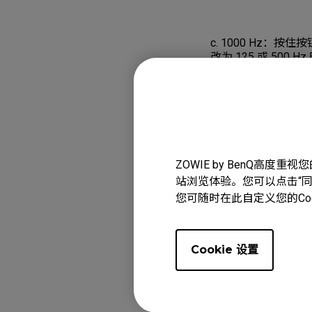
c. 1000 Hz：按
改为 125 或 500
适用型号
EC1 (L), EC1 (L),
ZOWIE by BenQ高
站浏览体验。您可以点击“同意
(M), EC2-B DIVINA
您可随时在此自定义您的Co
FK1+-B DIVINA BLU
显示更多
BLUE (L), FK1-B D
DIVINA PINK (M), 
Cookie 设置
S2 (S), S2 DIVINA
(M), ZA12-C (M), 
这是否有帮助？