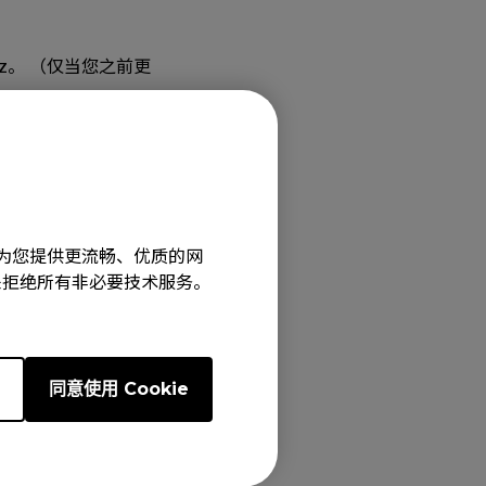
 Hz。 （仅当您之前更
), EC2 (M), EC2
旨在为您提供更流畅、优质的网
e”来拒绝所有非必要技术服务。
), FK1+-B (XL),
(L), FK1-B DIVINA
UE (M), FK2-B
 (M), S1-C (M),
e
同意使用 Cookie
11-C (L), ZA12-B