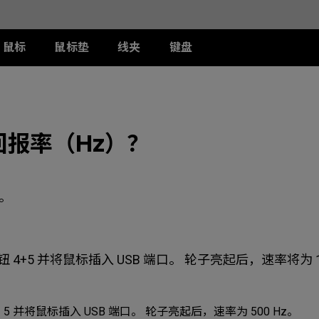
鼠标
鼠标垫
线夹
键盘
列
列
列
T-FX 系列
周边配件
ZA 系列
S 系列
U 系列
II
DW 灰色特别版
G-TFX
两侧阻光护盾
ZA12-DW 灰色特别版
S2-DW
U2-DW
类FPS游戏
回报率（Hz）？
II
W
S-Switch控制器
ZA13-DW
S2-DW 白色特别版
U2-DW 白色特
曦
FK2-DW 白色特别版
ZA13-DW 白色特别版
S1-C
II
ZA11-C
S2-C
II
ZA12-C
。
曦
ZA13-C
按钮 4+5 并将鼠标插入 USB 端口。 轮子亮起后，速率将为 1
按钮 5 并将鼠标插入 USB 端口。 轮子亮起后，速率为 500 Hz。