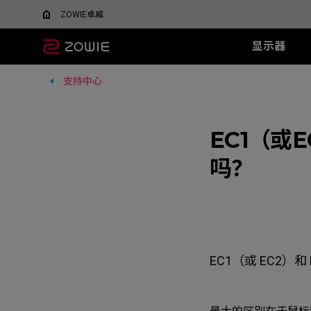
ZOWIE卓威
显示器
支持中心
所有显示器
所有鼠标
所有鼠标垫
XL系列
EC 系列
SR 系列
TR 系列
SR-SE 系
FK 系
XQ系
什么是DyAC™技术？
EC1-DW
G-SR III
G-TR
G-SR-SE 炽 
FK1-
5v5竞技FPS游戏
大战场
XL Setting to Share™
EC2-DW
H-SR III
EC1（或
H-TR
G-SR-SE 澜 
FK2-D
600Hz
360Hz
EC3-DW
G-SR-SE 
400Hz
吗？
EC1-DW 白色特别版
H-SR-SE 炽 
FK1+-C
280Hz
EC2-DW 白色特别版
H-SR-SE 澜 
FK1-C
280Hz（无DyAc2）
EC3-DW 白色特别版
H-SR-SE 
FK2-C
EC1-C
EC2-C
EC3-C
EC1（或 EC2）和 