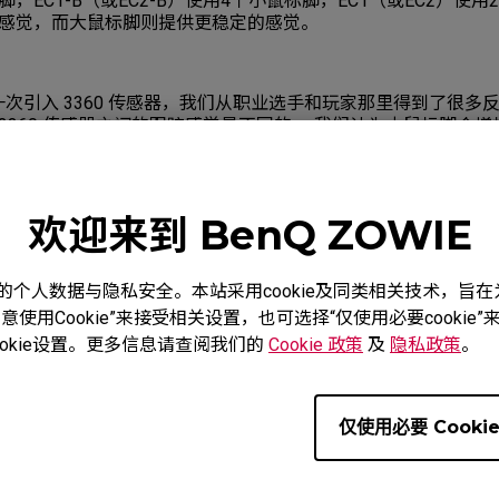
，EC1-B（或EC2-B）使用4个小鼠标脚，EC1（或EC2）使用
感觉，而大鼠标脚则提供更稳定的感觉。
第一次引入 3360 传感器，我们从职业选手和玩家那里得到了很
器和 3360 传感器之间的跟踪感觉是不同的。 我们认为小鼠标脚会
IVINA 系列和后续 EC 型号上改回了 2 个大鼠标脚，以便 EC-
欢迎来到 BenQ ZOWIE
C-A 一样稳定 系列。
度重视您的个人数据与隐私安全。本站采用cookie及同类相关技术，
使用Cookie”来接受相关设置，也可选择“仅使用必要cooki
okie设置。更多信息请查阅我们的
Cookie 政策
及
隐私政策
。
仅使用必要 Cooki