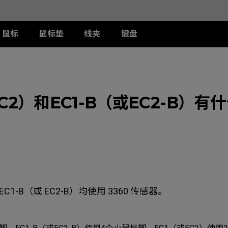
鼠标
鼠标垫
线夹
键盘
列
列
列
T-FX 系列
周边配件
ZA 系列
S 系列
U 系列
II
DW 灰色特别版
G-TFX
两侧阻光护盾
ZA12-DW 灰色特别版
S2-DW
U2-DW
类FPS游戏
EC2）和EC1-B（或EC2-B）有
II
W
S-Switch控制器
ZA13-DW
S2-DW 白色特别版
U2-DW 白色特
曦
FK2-DW 白色特别版
ZA13-DW 白色特别版
S1-C
II
ZA11-C
S2-C
II
ZA12-C
曦
ZA13-C
EC1-B（或 EC2-B）均使用 3360 传感器。