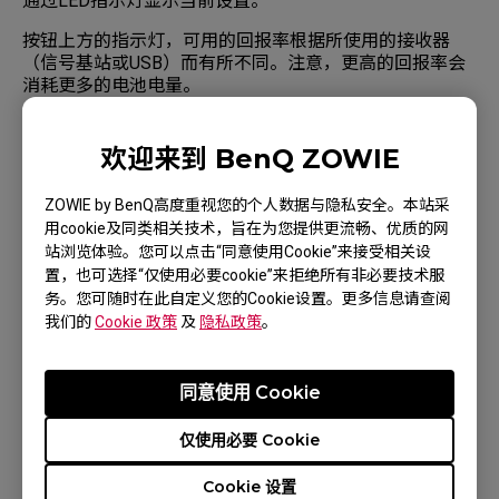
通过LED指示灯显示当前设置。
按钮上方的指示灯，可用的回报率根据所使用的接收器
（信号基站或USB）而有所不同。注意，更高的回报率会
消耗更多的电池电量。
欢迎来到 BenQ ZOWIE
ZOWIE by BenQ高度重视您的个人数据与隐私安全。本站采
用cookie及同类相关技术，旨在为您提供更流畅、优质的网
站浏览体验。您可以点击“同意使用Cookie”来接受相关设
置，也可选择“仅使用必要cookie”来拒绝所有非必要技术服
务。您可随时在此自定义您的Cookie设置。更多信息请查阅
我们的
Cookie 政策
及
隐私政策
。
同意使用 Cookie
信号基站回报率指示灯：
当回报率设置为高时
仅使用必要 Cookie
（2000hz或4000hz），轮询速率指示灯为绿
色，高回报率会增加功耗，您可以通过回报率
Cookie 设置