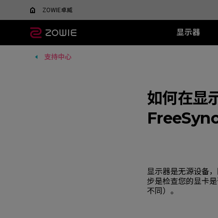
ZOWIE卓威
显示器
支持中心
所有显示器
所有鼠标
所有鼠标垫
XL系列
EC 系列
SR 系列
TR 系列
SR-SE 系
FK 系
XQ系
什么是DyAC™技术？
EC1-DW
G-SR III
G-TR
G-SR-SE 炽 
FK1-
5v5竞技FPS游戏
大战场
XL Setting to Share™
EC2-DW
H-SR III
如何在显示器
H-TR
G-SR-SE 澜 
FK2-D
600Hz
360Hz
EC3-DW
G-SR-SE 
400Hz
FreeSync
EC1-DW 白色特别版
H-SR-SE 炽 
FK1+-C
280Hz
EC2-DW 白色特别版
H-SR-SE 澜 
FK1-C
280Hz（无DyAc2）
EC3-DW 白色特别版
H-SR-SE 
FK2-C
EC1-C
EC2-C
EC3-C
显示器是无源设备，
步是检查您的显卡是否支持 
不同）。