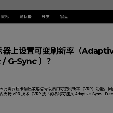
鼠标
鼠标垫
线夹
键盘
列
列
列
T-FX 系列
周边配件
ZA 系列
S 系列
U 系列
II
DW 灰色特别版
G-TFX
两侧阻光护盾
ZA12-DW 灰色特别版
S2-DW
U2-DW
类FPS游戏
上设置可变刷新率（Adaptive-
II
W
S-Switch控制器
ZA13-DW
S2-DW 白色特别版
U2-DW 白色特
曦
FK2-DW 白色特别版
ZA13-DW 白色特别版
S1-C
 / G-Sync ）？
II
ZA11-C
S2-C
II
ZA12-C
曦
ZA13-C
因此需要显卡输出兼容信号以启用可变刷新率（VRR）功能。因
VRR 技术（VRR 技术的名称可能从 Adaptive-Sync、FreeSy