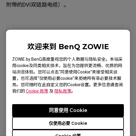
附带的DVI双链路电缆）。
适用型号
欢迎来到 BenQ ZOWIE
XL2411P (24"), XL2430 (24"), XL2720 (27")
ZOWIE by BenQ高度重视您的个人数据与隐私安全。本站采
用cookie及同类相关技术，旨在为您提供更流畅、优质的网
站浏览体验。您可以点击“同意使用Cookie”来接受相关设
置，也可选择“仅使用必要cookie”来拒绝所有非必要技术服
务。您可随时在此自定义您的Cookie设置。更多信息请查阅
这是否有帮助？
我们的
Cookie 政策
及
隐私政策
。
是
否
同意使用 Cookie
仅使用必要 Cookie
Cookie 设置