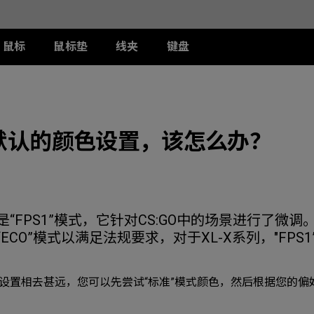
鼠标
鼠标垫
线夹
键盘
列
列
列
T-FX 系列
周边配件
ZA 系列
S 系列
U 系列
II
DW 灰色特别版
G-TFX
两侧阻光护盾
ZA12-DW 灰色特别版
S2-DW
U2-DW
类FPS游戏
默认的颜色设置，该怎么办？
II
W
S-Switch控制器
ZA13-DW
S2-DW 白色特别版
U2-DW 白色特
曦
FK2-DW 白色特别版
ZA13-DW 白色特别版
S1-C
II
ZA11-C
S2-C
II
ZA12-C
曦
ZA13-C
“FPS1”模式，它针对CS:GO中的场景进行了微
ECO”模式以满足法规要求，对于XL-X系列，"FPS1
设置相去甚远，您可以先尝试“标准”模式颜色，然后根据您的偏