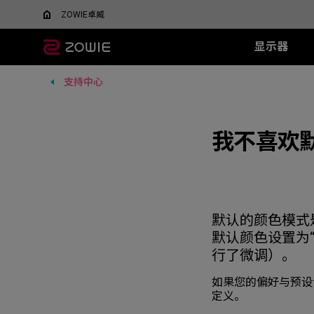
ZOWIE卓威
显示器
支持中心
所有显示器
所有鼠标
所有鼠标垫
XL系列
EC 系列
SR 系列
TR 系列
SR-SE 系
FK 系
XQ系
什么是DyAC™技术？
EC1-DW
G-SR III
G-TR
G-SR-SE 炽 
FK1-
5v5竞技FPS游戏
大战场
XL Setting to Share™
EC2-DW
H-SR III
我不喜欢
H-TR
G-SR-SE 澜 
FK2-D
600Hz
360Hz
EC3-DW
G-SR-SE 
400Hz
EC1-DW 白色特别版
H-SR-SE 炽 
FK1+-C
280Hz
EC2-DW 白色特别版
H-SR-SE 澜 
FK1-C
280Hz（无DyAc2）
EC3-DW 白色特别版
H-SR-SE 
FK2-C
EC1-C
默认的颜色模式是
EC2-C
默认颜色设置为“
EC3-C
行了微调）。
如果您的偏好与预设
定义。