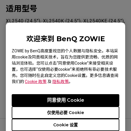
适用型号
XL2540 (24.5"), XL2540K (24.5"), XL2540KE (24.5"),
XL2546K (24.5"), XL2546S (24.5"), XL2731 (27"),
欢迎来到 BenQ ZOWIE
XL2740 (27"), XL2746S (27")
ZOWIE by BenQ高度重视您的个人数据与隐私安全。本站采
用cookie及同类相关技术，旨在为您提供更流畅、优质的网
站浏览体验。您可以点击“同意使用Cookie”来接受相关设
置，也可选择“仅使用必要cookie”来拒绝所有非必要技术服
这是否有帮助？
务。您可随时在此自定义您的Cookie设置。更多信息请查阅
我们的
Cookie 政策
及
隐私政策
。
是
否
同意使用 Cookie
仅使用必要 Cookie
Cookie 设置