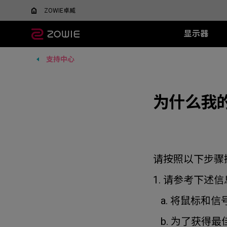
ZOWIE卓威
显示器
支持中心
所有显示器
所有鼠标
所有鼠标垫
XL系列
EC 系列
SR 系列
TR 系列
SR-SE 系
FK 系
XQ系
什么是DyAC™技术？
EC1-DW
G-SR III
G-TR
G-SR-SE 炽 
FK1-
5v5竞技FPS游戏
大战场
XL Setting to Share™
EC2-DW
H-SR III
为什么我
H-TR
G-SR-SE 澜 
FK2-D
600Hz
360Hz
EC3-DW
G-SR-SE 
400Hz
EC1-DW 白色特别版
H-SR-SE 炽 
FK1+-C
280Hz
EC2-DW 白色特别版
H-SR-SE 澜 
FK1-C
280Hz（无DyAc2）
EC3-DW 白色特别版
H-SR-SE 
FK2-C
EC1-C
请按照以下步骤
EC2-C
EC3-C
1. 请参考下述
a. 将鼠标和
b. 为了获得最