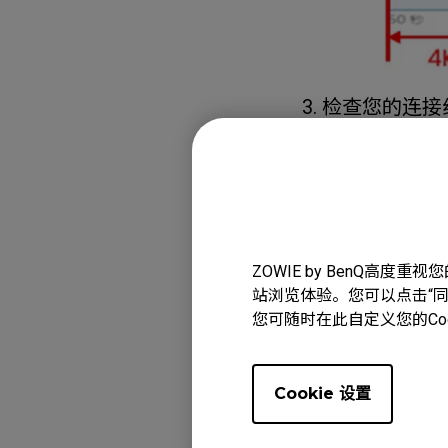
3. 检查您的连接
a. 虽然我们
以使用第三方认
b. 对于某些电
连接到其他配合
c.请将电缆直接
ZOWIE by BenQ高
4. 检查您附近
站浏览体验。您可以点击“同意
您可随时在此自定义您的Co
的无线鼠标且频率
5. 用刷子清洁
Cookie 设置