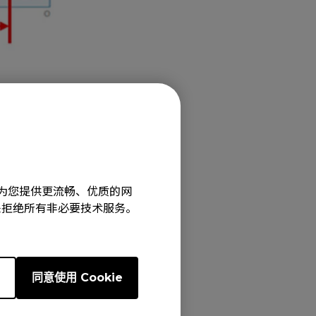
确实丢失了它，可
。..
接器，请尝试将其
集线器连接。.
旨在为您提供更流畅、优质的网
闭或远离)靠近您
e”来拒绝所有非必要技术服务。
风..)。.
e
同意使用 Cookie