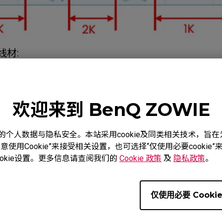
线材:
强烈建议您使用卓威自带的线材进行连接，但如果您
证的连接线，但是，我们无法保证第三方连接线的性能
脑USB 端口因长时间使用而过于松散的Type-A连
更紧密的端口。.
欢迎来到 BenQ ZOWIE
插入PC/NB的USB端口，不要通过底座、适配器、
度重视您的个人数据与隐私安全。本站采用cookie及同类相关技术，
的设备:环境中可能存在意外的干扰源，请尝试移除(关
使用Cookie”来接受相关设置，也可选择“仅使用必要cooki
okie设置。更多信息请查阅我们的
Cookie 政策
及
隐私政策
。
为2.4GHz的设备(例如路由器、耳机、无线键盘、麦克
传感器镜头。
仅使用必要 Cooki