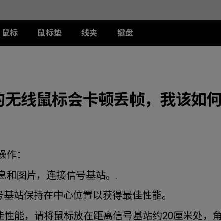
鼠标
鼠标垫
线夹
键盘
列
列
列
T-FX 系列
周边配件
ZA 系列
S 系列
U 系列
II
DW 灰色特别版
G-TFX
两侧阻光护盾
ZA12-DW 灰色特别版
S2-DW
U2-DW
类FPS游戏
的无线鼠标会卡顿丢帧，我该如何
II
W
S-Switch控制器
ZA13-DW
S2-DW 白色特别版
U2-DW 白色特
曦
FK2-DW 白色特别版
ZA13-DW 白色特别版
S1-C
II
ZA11-C
S2-C
II
ZA12-C
曦
ZA13-C
操作：
信息和图片，连接信号基站。.
信号基站保持在中心位置以获得最佳性能。
佳性能，请将鼠标放在距离信号基站约20厘米处，角