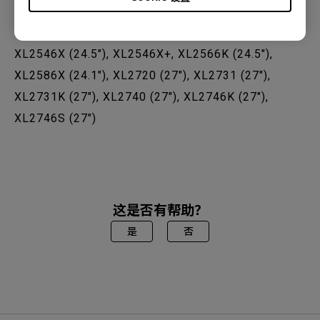
XL2536 (24.5"), XL2540 (24.5"), XL2540K (24.5"),
XL2546 (24.5"), XL2546K (24.5"), XL2546S (24.5"),
XL2546X (24.5"), XL2546X+, XL2566K (24.5"),
XL2586X (24.1"), XL2720 (27"), XL2731 (27"),
XL2731K (27"), XL2740 (27"), XL2746K (27"),
XL2746S (27")
这是否有帮助？
是
否