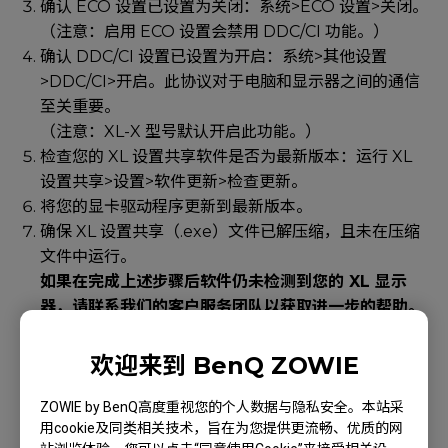
确认 ECO 设置已设置为关闭：系统>ECO 设置>关闭。
（注意：启用 ECO 设置会禁用 DDC/CI 功能。）
确认 DDC/CI 设置已设置为开启：系统>其他设置
>DDC/CI>开启。此协议对于电脑和显示器之间的通信
至关重要。
（注意：XL-X 型号默认开启此功能。）
检查您的 XL 设置共享软件是否为最新版本：运行 XL
设置共享>设置>软件更新>检查更新。
将您的显卡驱动程序更新到最新版本。
确保 XL 设置共享（.exe）文件已解压缩，且未在压缩
文件中运行。
如果在完成上述步骤后软件仍未检测到您的 XL 显示
器，请联系我们的客户服务团队以获取进一步的帮助。
为帮助我们的工程师有效地调查此问题，请提供日志文
件。要导出日志，请在软件内导航至设置>基本设置>技
欢迎来到 BenQ ZOWIE
术支持>导出日志。
ZOWIE by BenQ高度重视您的个人数据与隐私安全。本站采
用cookie及同类相关技术，旨在为您提供更流畅、优质的网