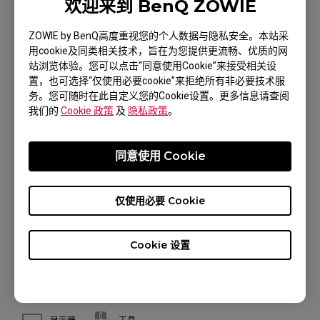
欢迎来到 BenQ ZOWIE
明基旗舰店
ZOWIE by BenQ高度重视您的个人数据与隐私安全。本站采
显示器
工具
用cookie及同类相关技术，旨在为您提供更流畅、优质的网
站浏览体验。您可以点击“同意使用Cookie”来接受相关设
置，也可选择“仅使用必要cookie”来拒绝所有非必要技术服
明基生诚专卖店
务。您可随时在此自定义您的Cookie设置。更多信息请查阅
我们的
Cookie 政策
及
隐私政策
。
显示器
工具
同意使用 Cookie
外设天下官方商城
仅使用必要 Cookie
工具
Cookie 设置
卓威芳华专卖店