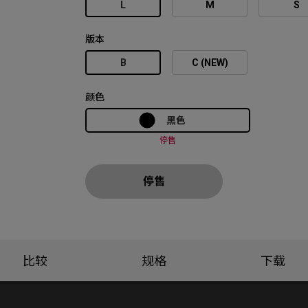
L
M
S
版本
B
C (NEW)
颜色
黑色
停售
停售
比较
规格
下载