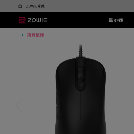
ZOWIE卓威
显示器
所有鼠标
所有显示器
所有鼠标
所有鼠标垫
XL系列
EC 系列
SR 系列
TR 系列
SR-SE 系
FK 系
XQ系
什么是DyAC™技术？
EC1-DW
G-SR III
G-TR
G-SR-SE 炽 
FK1-
5v5竞技FPS游戏
大战场
XL Setting to Share™
EC2-DW
H-SR III
H-TR
G-SR-SE 澜 
FK2-D
600Hz
360Hz
EC3-DW
G-SR-SE 
400Hz
EC1-DW 白色特别版
H-SR-SE 炽 
FK1+-C
280Hz
EC2-DW 白色特别版
H-SR-SE 澜 
FK1-C
280Hz（无DyAc2）
EC3-DW 白色特别版
H-SR-SE 
FK2-C
EC1-C
EC2-C
EC3-C