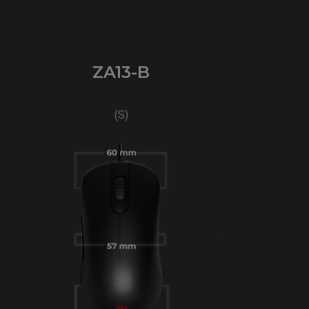
ZA13-B
(S)