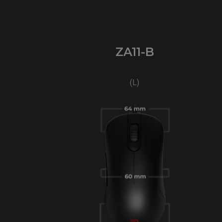
ZA11-B
(L)