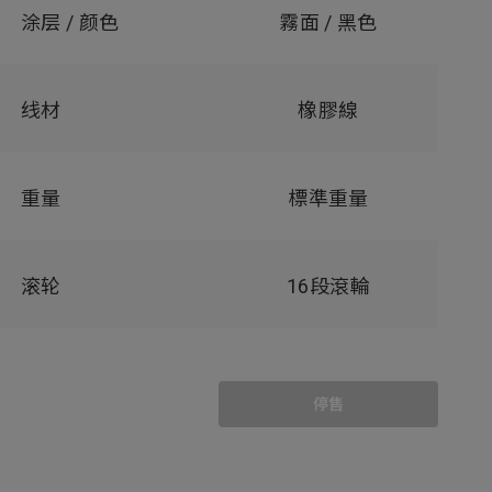
涂层 / 颜色
霧面 / 黑色
线材
橡膠線
重量
標準重量
滚轮
16段滾輪
停售