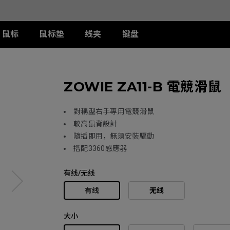
鼠标
鼠标垫
线夹
键盘
列
列
列
T-FX 系列
周边配件
ZA 系列
S 系列
U 系列
ZOWIE ZA11-B 電競滑鼠
II
DW 灰色特别版
G-TFX
两侧阻光护盾
ZA12-DW 灰色特别版
S2-DW
U2-DW
类FPS游戏
II
W
S-Switch控制器
ZA13-DW
S2-DW 白色特别版
U2-DW 白色特
曦
FK2-DW 白色特别版
ZA13-DW 白色特别版
S1-C
對稱型右手專用電競滑鼠
II
ZA11-C
S2-C
較高鼠背設計
II
ZA12-C
隨插即用，無須安裝驅動
曦
ZA13-C
搭配3360感應器
有线/无线
有线
无线
大小