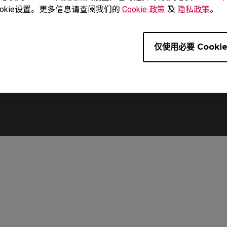
okie设置。更多信息请查阅我们的
Cookie 政策
及
隐私政策
。
對趴握玩家
滑鼠兩側前方加寬，抬鼠時提供較多的支撐和穩定。
仅使用必要 Cooki