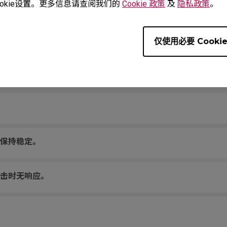
okie设置。更多信息请查阅我们的
Cookie 政策
及
隐私政策
。
声音。
未知USB设备”。
仅使用必要 Cooki
重新连接USB插头，光标将无法移回屏幕区域。
保持稳定。
击时无响应。