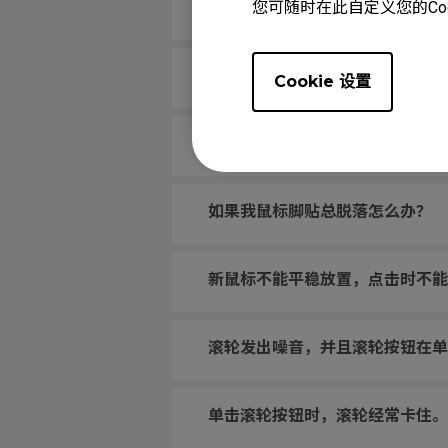
您可随时在此自定义您的Co
滚轮松动，快速移动鼠标时会发出
电脑无法识别我的鼠标。信息显示“
Cookie 设置
光标卡在屏幕边缘，如果不断开并
如果我鼠标脚贴总脱落怎么办？
新鼠标不能平稳放置，点击时不能
滚轮发出噪音，并且滚轮按钮在单
单击滚轮按钮时，滚轮经常卡住。