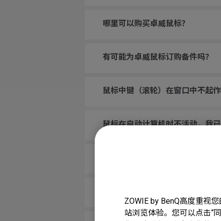
哪里可以购买卓威鼠标？
有可能为卓威鼠标订购备件吗？
鼠标中键（滚轮）在窗口中不起作
鼠标在启动计算机时不活动，我已
我将鼠标滚轮绑定到CS:GO中
鼠标按钮一直被卡住，就好像一直
ZOWIE by BenQ高
站浏览体验。您可以点击“同意