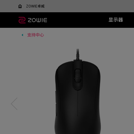
ZOWIE卓威
显示器
支持中心
所有显示器
所有鼠标
所有鼠标垫
XL系列
EC 系列
SR 系列
TR 系列
SR-SE 系
FK 系
XQ系
什么是DyAC™技术？
EC1-DW
G-SR III
G-TR
G-SR-SE 炽 
FK1-
5v5竞技FPS游戏
大战场
XL Setting to Share™
EC2-DW
H-SR III
H-TR
G-SR-SE 澜 
FK2-D
600Hz
360Hz
EC3-DW
G-SR-SE 
400Hz
EC1-DW 白色特别版
H-SR-SE 炽 
FK1+-C
280Hz
EC2-DW 白色特别版
H-SR-SE 澜 
FK1-C
280Hz（无DyAc2）
EC3-DW 白色特别版
H-SR-SE 
FK2-C
EC1-C
EC2-C
EC3-C