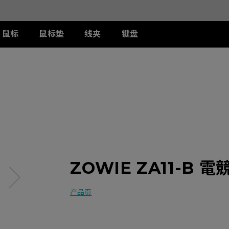
鼠标
鼠标垫
线夹
键盘
列
列
列
T-FX 系列
周边配件
ZA 系列
S 系列
U 系列
II
DW 灰色特别版
G-TFX
两侧阻光护盾
ZA12-DW 灰色特别版
S2-DW
U2-DW
类FPS游戏
II
W
S-Switch控制器
ZA13-DW
S2-DW 白色特别版
U2-DW 白色特
曦
FK2-DW 白色特别版
ZA13-DW 白色特别版
S1-C
II
ZA11-C
S2-C
II
ZA12-C
曦
ZA13-C
ZOWIE ZA11-B 
产品页