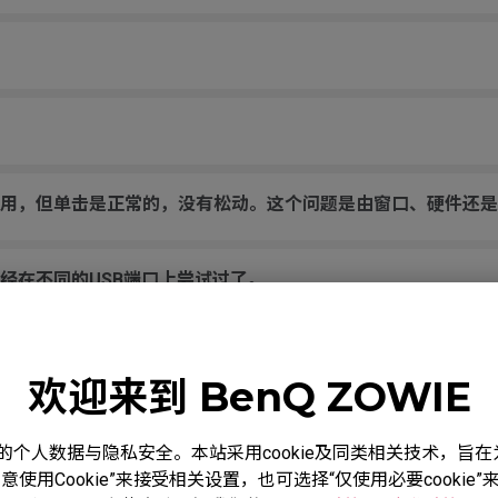
用，但单击是正常的，没有松动。这个问题是由窗口、硬件还是
经在不同的USB端口上尝试过了。
的跳跃，即使不接触滚轮，横向跨越鼠标垫移动放下时，它也会随
欢迎来到 BenQ ZOWIE
被按住一样。
度重视您的个人数据与隐私安全。本站采用cookie及同类相关技术，
使用Cookie”来接受相关设置，也可选择“仅使用必要cooki