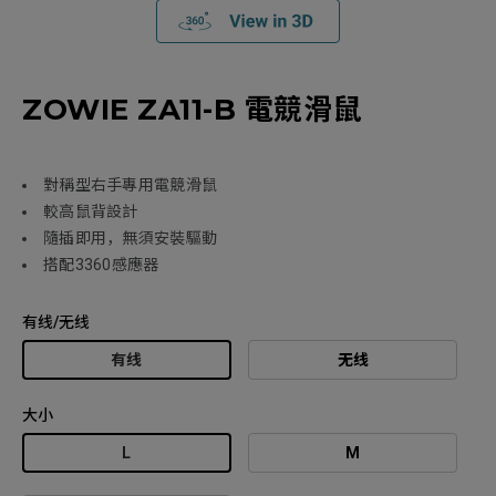
ZOWIE ZA11-B 電競滑鼠
對稱型右手專用電競滑鼠
較高鼠背設計
隨插即用，無須安裝驅動
搭配3360感應器
有线/无线
有线
无线
大小
L
M