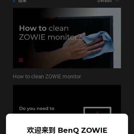
5
结果
Default
How to clean ZOWIE monitor
欢迎来到 BenQ ZOWIE