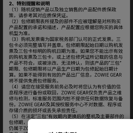
2、特别提醒和说明
（1）随机促销产品以及独立销售的产品配件质保政
策，请参考其对应质保凭证。
（2）包修期限表所提及的部件不应被理解是对所购买
产品配置的承诺和描述，产品配置应根据您购买的具体
机型为准。
（3）购机发票需为国家税务部门认可的正式发票。三
包卡必须完整填写并盖章。包修期限起始日期以购机发
票及三包卡标明的购机日期为准。如果您不能出示有效
的购机发票及三包卡，或上述包修凭证所记载的信息与
产品不符合，或被涂改、无法辨认，则该产品的“三包”
期限、包修期限将以产品生产日期为包修起始日期计
算。如果不能得到有效的产品出厂信息，ZOWIE GEAR
将不提供免费包修服务。
（4）请您在接受服务前务必及时将您认为有价值的信
息程序进行备份或取回，ZOWIE GEAR仅负责产品之维
修与检测，标准服务范围内恕不提供任何数据恢复与备
份。ZOWIE GEAR及其授权服务中心不对数据、程序或
存储介质的损坏或丢失承担责任。
（5）在法定“三包”有效期内更换后的整机及主要部件的
包修期，按“三包规定”执行。在法定“三包”有效期外但
仍属于ZOWIE GEAR产品服务承诺范围的ZOWIE GEAR