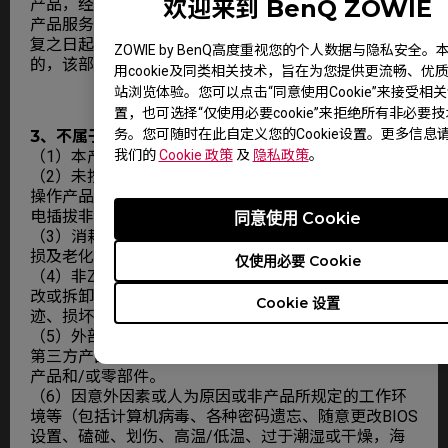
欢迎来到 BenQ ZOWIE
产品，经ZOWIE GEAR服务中心维修后在ZOWIE GEAR
产品服务期限内继续享有规定的服务。维修部件如自修
复之日起距ZOWIE GEAR承诺的服务期限结束不足30天
ZOWIE by BenQ高度重视您的个人数据与隐私安全。
的，该部件的服务期限将延长至自修复之日起30天止。
用cookie及同类相关技术，旨在为您提供更流畅、优
站浏览体验。您可以点击“同意使用Cookie”来接受相
置，也可选择“仅使用必要cookie”来拒绝所有非必要
务。您可随时在此自定义您的Cookie设置。更多信息
3、不属于免费包修义务的情形
我们的
Cookie 政策
及
隐私政策
。
（1）本产品整机或部件已经超出包修期。
（2）未按说明书要求/错误/不当使用、保管、保养或
操作产品造成的故障或损坏（例如带电插拔数据线，带
电插拔非USB外接设备等）。
同意使用 Cookie
（3）消耗材料（外壳、接插部件等）的自然消耗、磨
损及老化。
仅使用必要 Cookie
（4）非ZOWIE GEAR服务机构、人员安装、修理、更
改或拆卸造成的故障或损坏（机台防拆标签有拆过痕
Cookie 设置
迹、损坏或遗失）。
（5）外部设备、非在ZOWIE GEAR工厂装入、附加的
第三方产品和/或零部件及根据客户要求装入、附加的
产品和/或零部件。
（6）因意外因素或人为原因或非产品所规定的工作环
境等（包括计算机病毒、各种密码遗忘、随意更改BIOS
设置、磕碰、划伤、高温/低温、过于潮湿或干燥，海