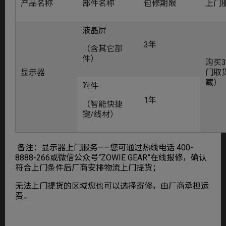
产品名称
部件名称
包修期限
上门
液晶屏
3年
（含其它部
件）
购买
显示器
门取
藏）
附件
1年
（智能快捷
键/线材）
备注：显示器上门服务——您可通过热线电话 400-
8888-266或微信公众号“ZOWIE GEAR”在线报修，确认
符合上门条件后厂商安排物流上门提货；
无法上门提货的区域您也可以选择寄修，由厂商承担运
费。