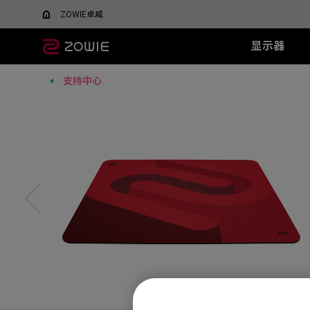
ZOWIE卓威
显示器
支持中心
所有显示器
所有鼠标
所有鼠标垫
XL系列
EC 系列
SR 系列
TR 系列
SR-SE 系
FK 系
XQ系
什么是DyAC™技术？
EC1-DW
G-SR III
G-TR
G-SR-SE 炽 
FK1-
5v5竞技FPS游戏
大战场
XL Setting to Share™
EC2-DW
H-SR III
H-TR
G-SR-SE 澜 
FK2-D
600Hz
360Hz
EC3-DW
G-SR-SE 
400Hz
EC1-DW 白色特别版
H-SR-SE 炽 
FK1+-C
280Hz
EC2-DW 白色特别版
H-SR-SE 澜 
FK1-C
280Hz（无DyAc2）
EC3-DW 白色特别版
H-SR-SE 
FK2-C
EC1-C
EC2-C
EC3-C