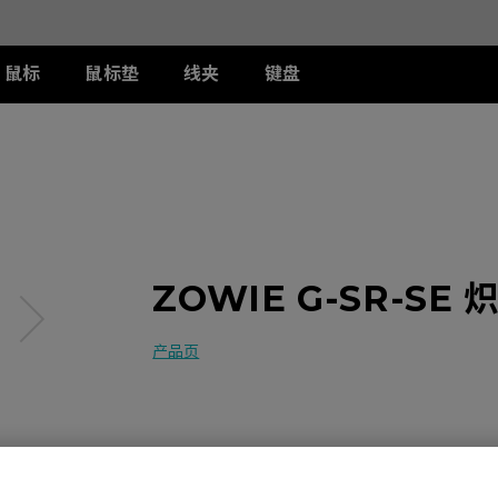
鼠标
鼠标垫
线夹
键盘
列
列
列
T-FX 系列
周边配件
ZA 系列
S 系列
U 系列
II
DW 灰色特别版
G-TFX
两侧阻光护盾
ZA12-DW 灰色特别版
S2-DW
U2-DW
类FPS游戏
II
W
S-Switch控制器
ZA13-DW
S2-DW 白色特别版
U2-DW 白色特
曦
FK2-DW 白色特别版
ZA13-DW 白色特别版
S1-C
II
ZA11-C
S2-C
ZOWIE G-SR-SE 
II
ZA12-C
曦
ZA13-C
产品页