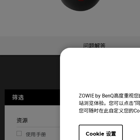
问题解答
使用手册
ZOWIE by BenQ高
筛选
全部清除
站浏览体验。您可以点击“同意
您可随时在此自定义您的Co
资源
Cookie 设置
使用手册