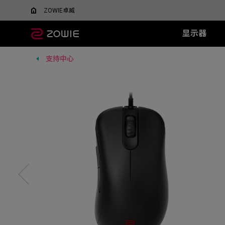
ZOWIE卓威
显示器
支持中心
所有显示器
所有鼠标
所有鼠标垫
XL系列
EC 系列
SR 系列
TR 系列
SR-SE 系
FK 系
XQ系
什么是DyAC™技术？
EC1-DW
G-SR III
G-TR
G-SR-SE 炽 
FK1-
5v5竞技FPS游戏
大战场
XL Setting to Share™
EC2-DW
H-SR III
H-TR
G-SR-SE 澜 
FK2-D
600Hz
360Hz
EC3-DW
G-SR-SE 
400Hz
EC1-DW 白色特别版
H-SR-SE 炽 
FK1+-C
280Hz
EC2-DW 白色特别版
H-SR-SE 澜 
FK1-C
280Hz（无DyAc2）
EC3-DW 白色特别版
H-SR-SE 
FK2-C
EC1-C
EC2-C
EC3-C