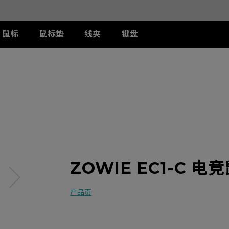
鼠标
鼠标垫
线夹
键盘
列
列
列
T-FX 系列
周边配件
ZA 系列
S 系列
U 系列
II
DW 灰色特别版
G-TFX
两侧阻光护盾
ZA12-DW 灰色特别版
S2-DW
U2-DW
类FPS游戏
II
W
S-Switch控制器
ZA13-DW
S2-DW 白色特别版
U2-DW 白色特
曦
FK2-DW 白色特别版
ZA13-DW 白色特别版
S1-C
II
ZA11-C
S2-C
II
ZA12-C
曦
ZA13-C
ZOWIE EC1-C 电
产品页