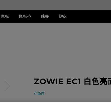
鼠标
鼠标垫
线夹
键盘
列
列
列
T-FX 系列
周边配件
ZA 系列
S 系列
U 系列
II
DW 灰色特别版
G-TFX
两侧阻光护盾
ZA12-DW 灰色特别版
S2-DW
U2-DW
类FPS游戏
II
W
S-Switch控制器
ZA13-DW
S2-DW 白色特别版
U2-DW 白色特
曦
FK2-DW 白色特别版
ZA13-DW 白色特别版
S1-C
II
ZA11-C
S2-C
II
ZA12-C
曦
ZA13-C
ZOWIE EC1 白
产品页