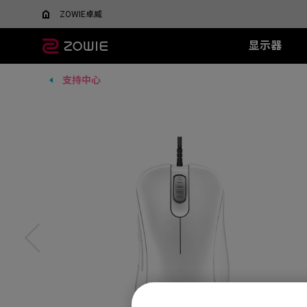
ZOWIE卓威
显示器
支持中心
所有显示器
所有鼠标
所有鼠标垫
XL系列
EC 系列
SR 系列
TR 系列
SR-SE 系
FK 系
XQ系
什么是DyAC™技术？
EC1-DW
G-SR III
G-TR
G-SR-SE 炽 
FK1-
5v5竞技FPS游戏
大战场
XL Setting to Share™
EC2-DW
H-SR III
H-TR
G-SR-SE 澜 
FK2-D
600Hz
360Hz
EC3-DW
G-SR-SE 
400Hz
EC1-DW 白色特别版
H-SR-SE 炽 
FK1+-C
280Hz
EC2-DW 白色特别版
H-SR-SE 澜 
FK1-C
280Hz（无DyAc2）
EC3-DW 白色特别版
H-SR-SE 
FK2-C
EC1-C
EC2-C
EC3-C