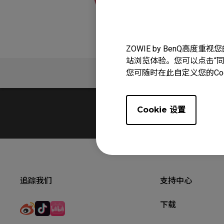
ZOWIE by BenQ高
站浏览体验。您可以点击“同意
问题解答
您可随时在此自定义您的Co
Cookie 设置
追踪我们
支持中心
下载