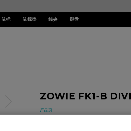
鼠标
鼠标垫
线夹
键盘
列
列
列
T-FX 系列
周边配件
ZA 系列
S 系列
U 系列
II
DW 灰色特别版
G-TFX
两侧阻光护盾
ZA12-DW 灰色特别版
S2-DW
U2-DW
类FPS游戏
II
W
S-Switch控制器
ZA13-DW
S2-DW 白色特别版
U2-DW 白色特
曦
FK2-DW 白色特别版
ZA13-DW 白色特别版
S1-C
II
ZA11-C
S2-C
II
ZA12-C
曦
ZA13-C
ZOWIE FK1-B DI
产品页