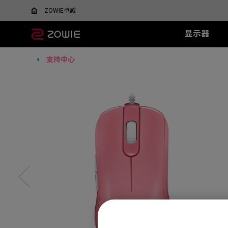
ZOWIE卓威
显示器
支持中心
所有显示器
所有鼠标
所有鼠标垫
XL系列
EC 系列
SR 系列
TR 系列
SR-SE 系
FK 系
XQ系
什么是DyAC™技术？
EC1-DW
G-SR III
G-TR
G-SR-SE 炽 
FK1-
5v5竞技FPS游戏
大战场
XL Setting to Share™
EC2-DW
H-SR III
H-TR
G-SR-SE 澜 
FK2-D
600Hz
360Hz
EC3-DW
G-SR-SE 
400Hz
EC1-DW 白色特别版
H-SR-SE 炽 
FK1+-C
280Hz
EC2-DW 白色特别版
H-SR-SE 澜 
FK1-C
280Hz（无DyAc2）
EC3-DW 白色特别版
H-SR-SE 
FK2-C
EC1-C
EC2-C
EC3-C