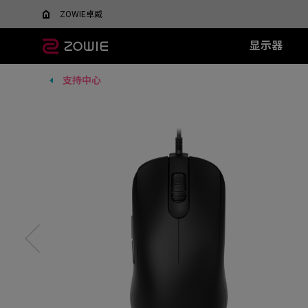
ZOWIE卓威
显示器
支持中心
所有显示器
所有鼠标
所有鼠标垫
XL系列
EC 系列
SR 系列
TR 系列
SR-SE 系
FK 系
XQ系
什么是DyAC™技术？
EC1-DW
G-SR III
G-TR
G-SR-SE 炽 
FK1-
5v5竞技FPS游戏
大战场
XL Setting to Share™
EC2-DW
H-SR III
H-TR
G-SR-SE 澜 
FK2-D
600Hz
360Hz
EC3-DW
G-SR-SE 
400Hz
EC1-DW 白色特别版
H-SR-SE 炽 
FK1+-C
280Hz
EC2-DW 白色特别版
H-SR-SE 澜 
FK1-C
280Hz（无DyAc2）
EC3-DW 白色特别版
H-SR-SE 
FK2-C
EC1-C
EC2-C
EC3-C