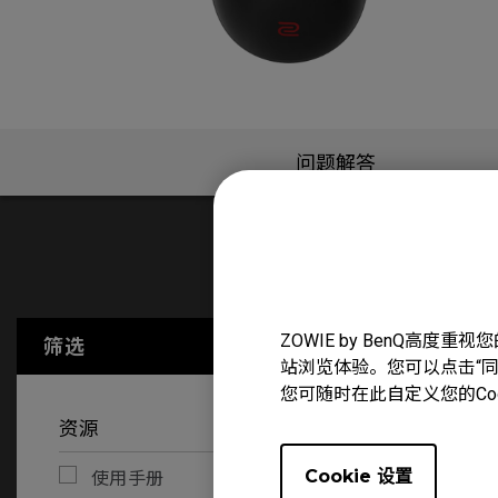
问题解答
使用手册
ZOWIE by BenQ高
筛选
全部清除
站浏览体验。您可以点击“同意
您可随时在此自定义您的Co
资源
Cookie 设置
使用手册