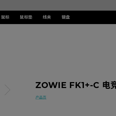
鼠标
鼠标垫
线夹
键盘
列
列
列
T-FX 系列
周边配件
ZA 系列
S 系列
U 系列
II
DW 灰色特别版
G-TFX
两侧阻光护盾
ZA12-DW 灰色特别版
S2-DW
U2-DW
类FPS游戏
II
W
S-Switch控制器
ZA13-DW
S2-DW 白色特别版
U2-DW 白色特
曦
FK2-DW 白色特别版
ZA13-DW 白色特别版
S1-C
II
ZA11-C
S2-C
II
ZA12-C
曦
ZA13-C
ZOWIE FK1+-C 
产品页