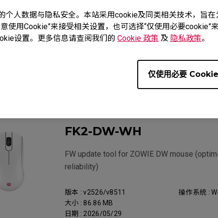
度重视您的个人数据与隐私安全。本站采用cookie及同类相关技术，
版本 : v2526/v8511
操作系统 : Ot
使用Cookie”来接受相关设置，也可选择“仅使用必要cooki
大小 : 88 KB
okie设置。更多信息请查阅我们的
Cookie 政策
及
隐私政策
。
日期 : 2026/05/29
仅使用必要 Cooki
服务支持 - 下载 - 固件
FK2-DW-WH
FW update tool for ZOWIE DW mouse (optimi
reliability)
版本 : v2526/v8511
操作系统 : W
大小 : 86.86 MB
日期 : 2026/05/29