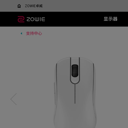
ZOWIE卓威
显示器
支持中心
所有显示器
所有鼠标
所有鼠标垫
XL系列
EC 系列
SR 系列
TR 系列
SR-SE 系
FK 系
XQ系
什么是DyAC™技术？
EC1-DW
G-SR III
G-TR
G-SR-SE 炽 
FK1-
5v5竞技FPS游戏
大战场
XL Setting to Share™
EC2-DW
H-SR III
H-TR
G-SR-SE 澜 
FK2-D
600Hz
360Hz
EC3-DW
G-SR-SE 
400Hz
EC1-DW 白色特别版
H-SR-SE 炽 
FK1+-C
280Hz
EC2-DW 白色特别版
H-SR-SE 澜 
FK1-C
280Hz（无DyAc2）
EC3-DW 白色特别版
H-SR-SE 
FK2-C
EC1-C
EC2-C
EC3-C