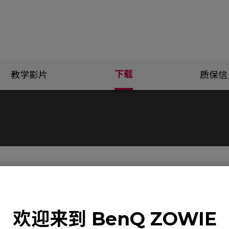
下载
教学影片
质保信
服务支持 - 下载 - 固件
FK2-DW-WH
欢迎来到 BenQ ZOWIE
Firmware release note