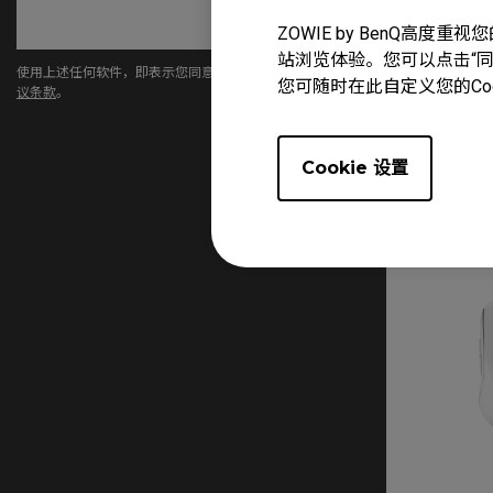
ZOWIE by BenQ高
站浏览体验。您可以点击“同意
使用上述任何软件，即表示您同意我们的
最终用户许可协
您可随时在此自定义您的Co
议条款
。
Cookie 设置