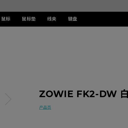
鼠标
鼠标垫
线夹
键盘
列
列
列
T-FX 系列
周边配件
ZA 系列
S 系列
U 系列
II
DW 灰色特别版
G-TFX
两侧阻光护盾
ZA12-DW 灰色特别版
S2-DW
U2-DW
类FPS游戏
II
W
S-Switch控制器
ZA13-DW
S2-DW 白色特别版
U2-DW 白色特
曦
FK2-DW 白色特别版
ZA13-DW 白色特别版
S1-C
II
ZA11-C
S2-C
II
ZA12-C
曦
ZA13-C
ZOWIE FK2-DW
产品页