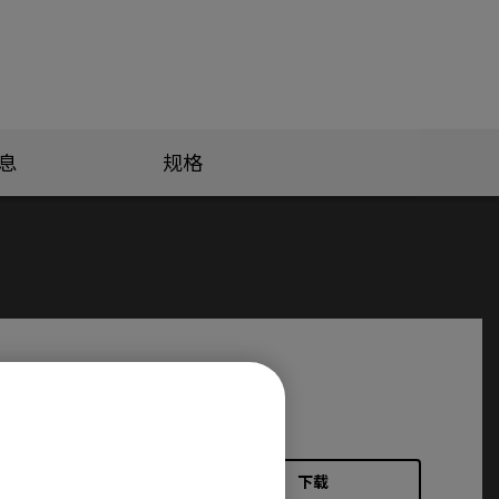
息
规格
下载