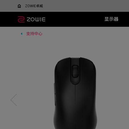
ZOWIE卓威
显示器
支持中心
所有显示器
所有鼠标
所有鼠标垫
XL系列
EC 系列
SR 系列
TR 系列
SR-SE 系
FK 系
XQ系
什么是DyAC™技术？
EC1-DW
G-SR III
G-TR
G-SR-SE 炽 
FK1-
5v5竞技FPS游戏
大战场
XL Setting to Share™
EC2-DW
H-SR III
H-TR
G-SR-SE 澜 
FK2-D
600Hz
360Hz
EC3-DW
G-SR-SE 
400Hz
EC1-DW 白色特别版
H-SR-SE 炽 
FK1+-C
280Hz
EC2-DW 白色特别版
H-SR-SE 澜 
FK1-C
280Hz（无DyAc2）
EC3-DW 白色特别版
H-SR-SE 
FK2-C
EC1-C
EC2-C
EC3-C