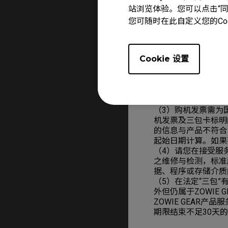
站浏览体验。您可以点击“同意
声卡
您可随时在此自定义您的Co
Cookie 设置
2、特别提醒和说明
（1）随机促销产品
（2）包修期限表所
具体机型为准。
（3）购机发票需为
机发票及三包卡标明
的信息与产品不符合
起始日期计算。如果不
（4）请您在接受服务
之维修与检测，标准
据、程序或存储介质
（5）在法定“三包”
外但仍属于ZOWIE 
ZOWIE GEAR
期限结束不足30天