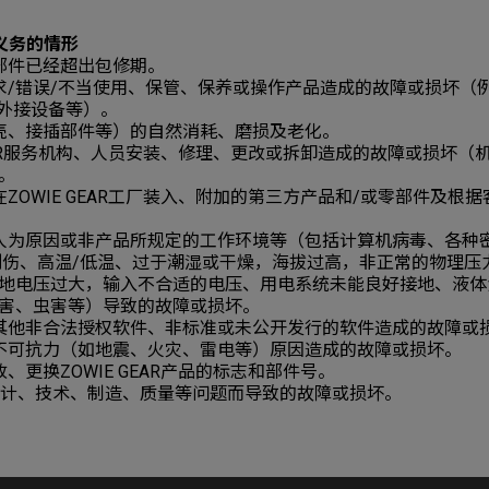
义务的情形
部件已经超出包修期。
求/错误/不当使用、保管、保养或操作产品造成的故障或损坏（
B外接设备等）。
壳、接插部件等）的自然消耗、磨损及老化。
GEAR服务机构、人员安装、修理、更改或拆卸造成的故障或损坏
。
ZOWIE GEAR工厂装入、附加的第三方产品和/或零部件及根
。
人为原因或非产品所规定的工作环境等（包括计算机病毒、各种
、划伤、高温/低温、过于潮湿或干燥，海拔过高，非正常的物理压
地电压过大，输入不合适的电压、用电系统未能良好接地、液体
害、虫害等）导致的故障或损坏。
其他非合法授权软件、非标准或未公开发行的软件造成的故障或
不可抗力（如地震、火灾、雷电等）原因造成的故障或损坏。
、更换ZOWIE GEAR产品的标志和部件号。
设计、技术、制造、质量等问题而导致的故障或损坏。