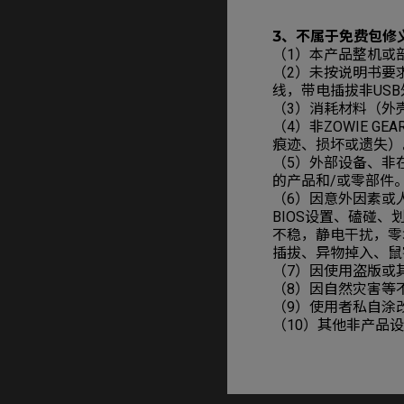
3、不属于免费包修
（1）本产品整机或
（2）未按说明书要
线，带电插拔非US
（3）消耗材料（外
（4）非ZOWIE 
痕迹、损坏或遗失）
（5）外部设备、非在
的产品和/或零部件
（6）因意外因素或
BIOS设置、磕碰
不稳，静电干扰，零
插拔、异物掉入、鼠
（7）因使用盗版或
（8）因自然灾害等
（9）使用者私自涂改
（10）其他非产品