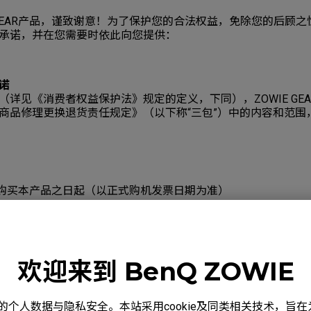
GEAR产品，谨致谢意！为了保护您的合法权益，免除您的后顾之忧, Z
承诺，并在您需要时依此向您提供：
诺
（详见《消费者权益保护法》规定的定义，下同），ZOWIE GE
商品修理更换退货责任规定》（以下称“三包”）中的内容和范围，
购买本产品之日起（以正式购机发票日期为准）
部件名称
包修期限
上门服务
整机
1年
无
欢迎来到 BenQ ZOWIE
整机
1年
无
度重视您的个人数据与隐私安全。本站采用cookie及同类相关技术，