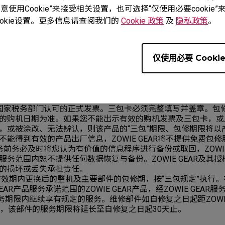
使用Cookie”来接受相关设置，也可选择“仅使用必要cooki
整机
1年
无
okie设置。更多信息请查阅我们的
Cookie 政策
及
隐私政策
。
仅使用必要 Cooki
以及独立销售的产品配件质保政策，请参考其对应质保凭证。
提及的部件不应被理解是对所购买产品配置的承诺和描述，产品
国家税务部门认可的正式发票。三包卡必须完整填写并盖章。包
的购机日期为准。如果您不能出示有效的购机发票及三包卡，或
，或被涂改、无法辨认，则该产品的“三包”期限、包修期限将以
能得到有效的产品出厂信息，ZOWIE GEAR将不提供免费包修
前务必及时将您认为有价值的信息程序进行备份或取回，ZOWIE
服务范围内恕不提供任何数据恢复与备份。ZOWIE GEAR及其
的损坏或丢失承担责任。
有效期内更换后的整机及主要部件的包修期，按“三包规定”执行。
GEAR产品服务承诺范围的ZOWIE GEAR产品，经ZOWIE GEAR
产品服务期限内继续享有规定的服务。维修部件如自修复之日起距ZOWIE
的，该部件的服务期限将延长至自修复之日起30天止。