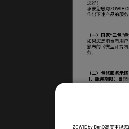
您好！
承蒙您惠购ZOWIE 
作出下述产品的服务
（一）国家“三包”承
如果您是消费者用户
颁布的《微型计算机
务。
（二）包修服务承诺
1、服务期限：
自您
产品名称
鼠标
键盘
ZOWIE by BenQ高