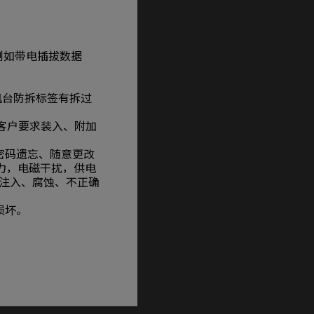
例如带电插拔数据
（机台防拆标签有拆过
据客户要求装入、附加
密码遗忘、随意更改
力，电磁干扰，供电
注入、腐蚀、不正确
损坏。