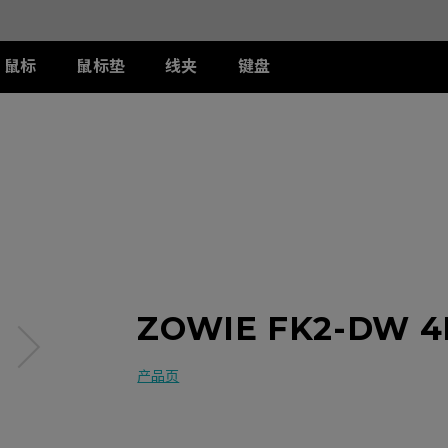
鼠标
鼠标垫
线夹
键盘
列
列
列
T-FX 系列
周边配件
ZA 系列
S 系列
U 系列
II
DW 灰色特别版
G-TFX
两侧阻光护盾
ZA12-DW 灰色特别版
S2-DW
U2-DW
类FPS游戏
II
W
S-Switch控制器
ZA13-DW
S2-DW 白色特别版
U2-DW 白色特
曦
FK2-DW 白色特别版
ZA13-DW 白色特别版
S1-C
II
ZA11-C
S2-C
II
ZA12-C
曦
ZA13-C
ZOWIE FK2-DW
产品页