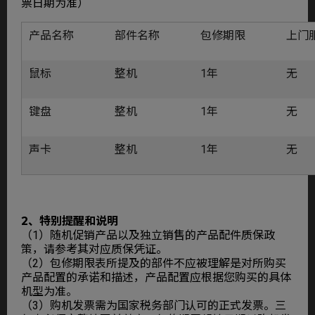
票日期为准）
产品名称
部件名称
包修期限
上门
鼠标
整机
1年
无
键盘
整机
1年
无
声卡
整机
1年
无
2、特别提醒和说明
（1）随机促销产品以及独立销售的产品配件质保政
策，请参考其对应质保凭证。
（2）包修期限表所提及的部件不应被理解是对所购买
产品配置的承诺和描述，产品配置应根据您购买的具体
机型为准。
（3）购机发票需为国家税务部门认可的正式发票。三