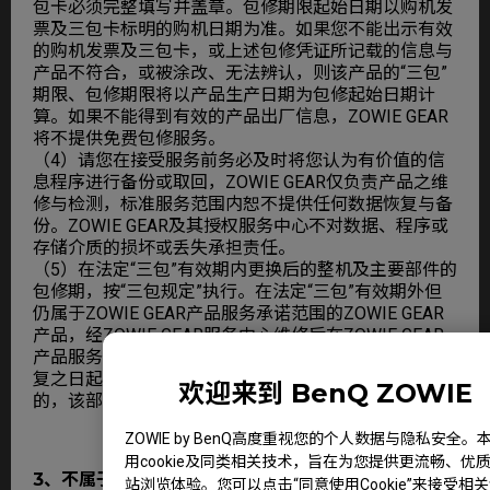
包卡必须完整填写并盖章。包修期限起始日期以购机发
票及三包卡标明的购机日期为准。如果您不能出示有效
的购机发票及三包卡，或上述包修凭证所记载的信息与
产品不符合，或被涂改、无法辨认，则该产品的“三包”
期限、包修期限将以产品生产日期为包修起始日期计
算。如果不能得到有效的产品出厂信息，ZOWIE GEAR
将不提供免费包修服务。
（4）请您在接受服务前务必及时将您认为有价值的信
息程序进行备份或取回，ZOWIE GEAR仅负责产品之维
修与检测，标准服务范围内恕不提供任何数据恢复与备
份。ZOWIE GEAR及其授权服务中心不对数据、程序或
存储介质的损坏或丢失承担责任。
（5）在法定“三包”有效期内更换后的整机及主要部件的
包修期，按“三包规定”执行。在法定“三包”有效期外但
仍属于ZOWIE GEAR产品服务承诺范围的ZOWIE GEAR
产品，经ZOWIE GEAR服务中心维修后在ZOWIE GEAR
产品服务期限内继续享有规定的服务。维修部件如自修
复之日起距ZOWIE GEAR承诺的服务期限结束不足30天
欢迎来到 BenQ ZOWIE
的，该部件的服务期限将延长至自修复之日起30天止。
ZOWIE by BenQ高度重视您的个人数据与隐私安全。
用cookie及同类相关技术，旨在为您提供更流畅、优
3、不属于免费包修义务的情形
站浏览体验。您可以点击“同意使用Cookie”来接受相