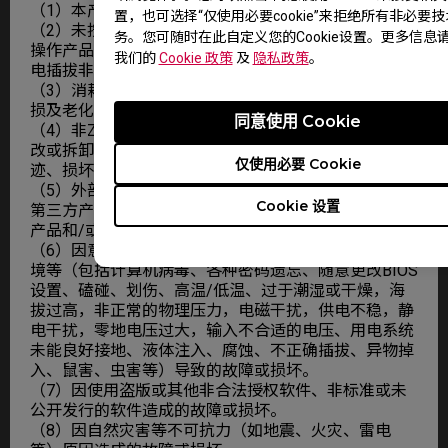
（1）本产品整机或部件已经超出包修期。
置，也可选择“仅使用必要cookie”来拒绝所有非必要
（2）未按说明书要求/错误/不当使用、保管、保养或
务。您可随时在此自定义您的Cookie设置。更多信息
操作产品造成的故障或损坏（例如带电插拔数据线，带
我们的
Cookie 政策
及
隐私政策
。
电插拔非USB外接设备等）。
（3）消耗材料（外壳、接插部件等）的自然消耗、磨
损及老化。
同意使用 Cookie
（4）非ZOWIE GEAR服务机构、人员安装、修理、更
改或拆卸造成的故障或损坏（机台防拆标签有拆过痕
仅使用必要 Cookie
迹、损坏或遗失）。
（5）外部设备、非在ZOWIE GEAR工厂装入、附加的
Cookie 设置
第三方产品和/或零部件及根据客户要求装入、附加的
产品和/或零部件。
（6）因意外因素或人为原因或非产品所规定的工作环
境等（包括计算机病毒、各种密码遗忘、随意更改BIOS
设置、磕碰、划伤、高温/低温、过于潮湿或干燥，海
拔过高，非正常的物理压力，电磁干扰，供电不稳，静
电干扰，零地电压过大，输入不合适的电压、用电系统
未能良好接地、液体注入、腐蚀、不正确插拔、异物掉
入、鼠害、虫害等）导致的故障或损坏。
（7）因使用盗版或其他非合法授权软件、非标准或未
公开发行的软件造成的故障或损坏。
（8）因自然灾害等不可抗力（如地震、火灾、雷电