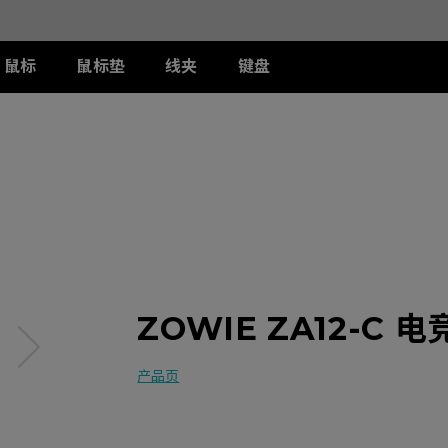
鼠标
鼠标垫
线夹
键盘
列
列
列
T-FX 系列
周边配件
ZA 系列
S 系列
U 系列
II
DW 灰色特别版
G-TFX
两侧阻光护盾
ZA12-DW 灰色特别版
S2-DW
U2-DW
类FPS游戏
II
W
S-Switch控制器
ZA13-DW
S2-DW 白色特别版
U2-DW 白色特
曦
FK2-DW 白色特别版
ZA13-DW 白色特别版
S1-C
II
ZA11-C
S2-C
II
ZA12-C
曦
ZA13-C
ZOWIE ZA12-C 
产品页