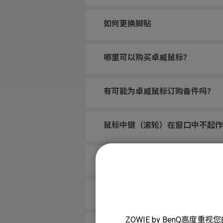
如何更换脚贴
哪里可以购买卓威鼠标？
有可能为卓威鼠标订购备件吗？
鼠标中键（滚轮）在窗口中不起作
鼠标在启动计算机时不活动，我已
我将鼠标滚轮绑定到CS:GO中
ZOWIE by BenQ高