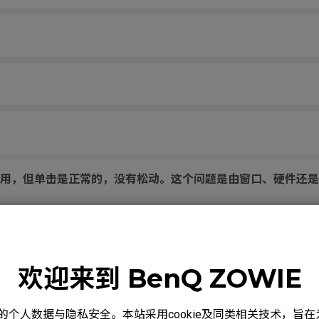
用，但单击是正常的，没有松动。这个问题是由窗口、硬件还是
经在不同的USB端口上尝试过了。
欢迎来到 BenQ ZOWIE
的跳跃，即使不接触滚轮，横向跨越鼠标垫移动放下时，它也会随
度重视您的个人数据与隐私安全。本站采用cookie及同类相关技术，