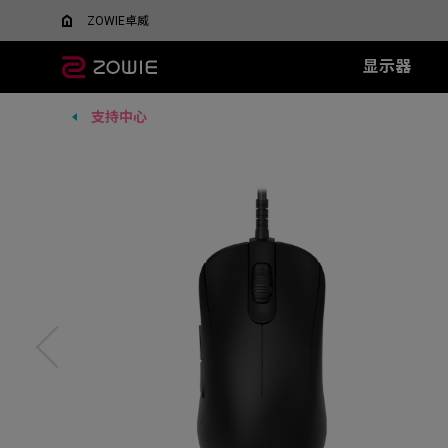
ZOWIE卓威
显示器
支持中心
所有显示器
所有鼠标
所有鼠标垫
XL系列
EC 系列
SR 系列
TR 系列
SR-SE 系
FK 系
XQ系
什么是DyAC™技术？
EC1-DW
G-SR III
G-TR
G-SR-SE 炽 
FK1-
5v5竞技FPS游戏
大战场
XL Setting to Share™
EC2-DW
H-SR III
H-TR
G-SR-SE 澜 
FK2-D
600Hz
360Hz
EC3-DW
G-SR-SE 
400Hz
EC1-DW 白色特别版
H-SR-SE 炽 
FK1+-C
280Hz
EC2-DW 白色特别版
H-SR-SE 澜 
FK1-C
280Hz（无DyAc2）
EC3-DW 白色特别版
H-SR-SE 
FK2-C
EC1-C
EC2-C
EC3-C