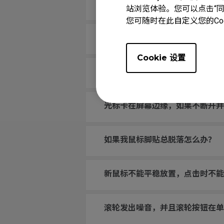
鼠标按钮一直被卡住，就好像一直
站浏览体验。您可以点击“同意
您可随时在此自定义您的Co
滚轮松动，快速移动鼠标时会发出
Cookie 设置
电脑无法识别我的鼠标。信息显示“
光标卡在屏幕边缘，如果不断开并
如果我鼠标脚贴总脱落怎么办？
新鼠标不能平稳放置，点击时不能
滚轮发出噪音，并且滚轮按钮在单