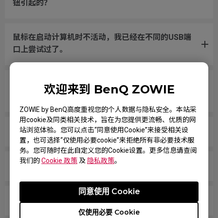
钮引起的？
鼠标在启动计算机时不活动，我已经在不同的USB端
口上尝试过了。
我将鼠标滚轮绑定到CS:GO中的跳跃，即使不接触滚
欢迎来到 BenQ ZOWIE
轮，横向跨越鼠标垫移动放下时，它也会随机跳跃。
ZOWIE by BenQ高度重视您的个人数据与隐私安全。本站采
用cookie及同类相关技术，旨在为您提供更流畅、优质的网
站浏览体验。您可以点击“同意使用Cookie”来接受相关设
鼠标按钮一直被卡住，就好像一直被按住一样。
置，也可选择“仅使用必要cookie”来拒绝所有非必要技术服
务。您可随时在此自定义您的Cookie设置。更多信息请查阅
我们的
Cookie 政策
及
隐私政策
。
滚轮松动，快速移动鼠标时会发出声音。
同意使用 Cookie
电脑无法识别我的鼠标。信息显示“未知USB设备”。
仅使用必要 Cookie