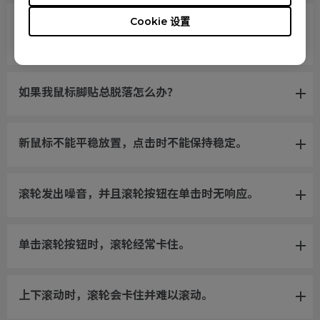
Cookie 设置
光标卡在屏幕边缘，如果不断开并重新连接USB插
头，光标将无法移回屏幕区域。
如果我鼠标脚贴总脱落怎么办？
新鼠标不能平稳放置，点击时不能保持稳定。
滚轮发出噪音，并且滚轮按钮在单击时无响应。
单击滚轮按钮时，滚轮经常卡住。
上下滚动时，滚轮会卡住并难以滚动。