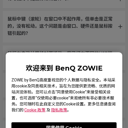
鼠标中键（滚轮）在窗口中不起作用，但单击是正常
的，没有松动。这个问题是由窗口、硬件还是鼠标按
钮引起的？
鼠标在启动计算机时不活动，我已经在不同的USB端
口上尝试过了。
欢迎来到 BenQ ZOWIE
ZOWIE by BenQ高度重视您的个人数据与隐私安全。本站采
我将鼠标滚轮绑定到CS:GO中的跳跃，即使不接触滚
用cookie及同类相关技术，旨在为您提供更流畅、优质的网
轮，横向跨越鼠标垫移动放下时，它也会随机跳跃。
站浏览体验。您可以点击“同意使用Cookie”来接受相关设
置，也可选择“仅使用必要cookie”来拒绝所有非必要技术服
务。您可随时在此自定义您的Cookie设置。更多信息请查阅
鼠标按钮一直被卡住，就好像一直被按住一样。
我们的
Cookie 政策
及
隐私政策
。